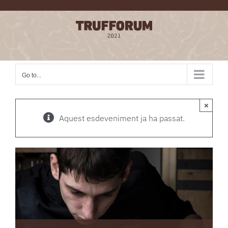
Skip
to
content
Go to...
×
Aquest esdeveniment ja ha passat.