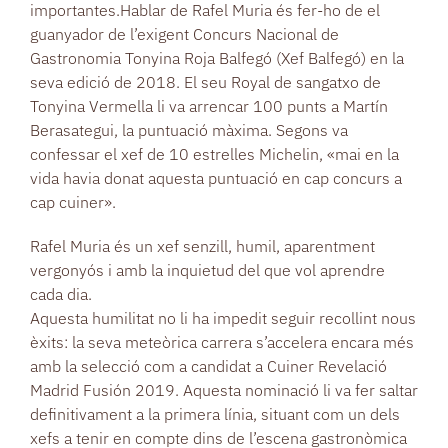
importantes.Hablar de Rafel Muria és fer-ho de el
guanyador de l’exigent Concurs Nacional de
Gastronomia Tonyina Roja Balfegó (Xef Balfegó) en la
seva edició de 2018. El seu Royal de sangatxo de
Tonyina Vermella li va arrencar 100 punts a Martín
Berasategui, la puntuació màxima. Segons va
confessar el xef de 10 estrelles Michelin, «mai en la
vida havia donat aquesta puntuació en cap concurs a
cap cuiner».
Rafel Muria és un xef senzill, humil, aparentment
vergonyós i amb la inquietud del que vol aprendre
cada dia.
Aquesta humilitat no li ha impedit seguir recollint nous
èxits: la seva meteòrica carrera s’accelera encara més
amb la selecció com a candidat a Cuiner Revelació
Madrid Fusión 2019. Aquesta nominació li va fer saltar
definitivament a la primera línia, situant com un dels
xefs a tenir en compte dins de l’escena gastronòmica