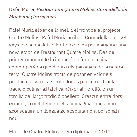
Rafel Muria,
Restaurante
Quatre
Molins. Cornudella de
Montsant (Tarragona)
Rafel Muria el xef de la mel, a el front de el projecte
Quatre Molins: Rafel Muria arriba a Cornudella amb 23
anys, de la mà del celler Ronadelles per inaugurar una
nova etapa de l’restaurant Quatre Molins. Des del
primer moment té la intenció de fer una cuina
contemporània que dibuixi els paisatges de la nostra
terra. Quatre Molins tracta de posar en valor els
productes i varietats autòctones per actualitzar la
tradició culinaria.Rafel va néixer al Perelló, en un
família de llarga tradició abellera. Crescut entre flors i
eixams, la mel defineix el seu imaginari més íntim
aconseguint un llenguatge absolutament personal i
nou.
El xef de Quatre Molins es va diplomar el 2012 a