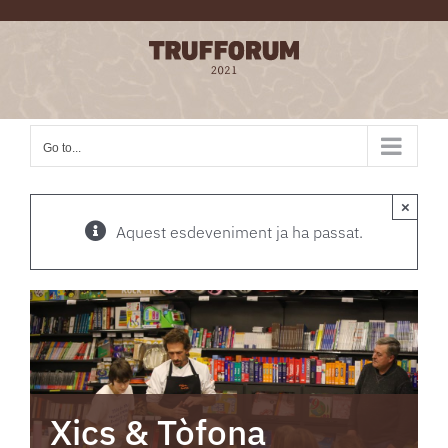
Skip
to
content
Go to...
×
Aquest esdeveniment ja ha passat.
Xics & Tòfona