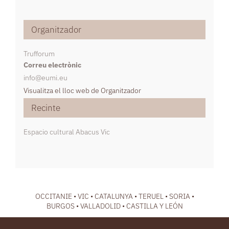
Organitzador
Trufforum
Correu electrònic
info@eumi.eu
Visualitza el lloc web de Organitzador
Recinte
Espacio cultural Abacus Vic
OCCITANIE • VIC • CATALUNYA • TERUEL • SORIA •
BURGOS • VALLADOLID • CASTILLA Y LEÓN