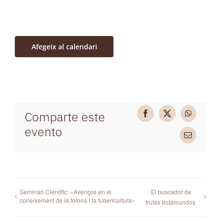
Afegeix al calendari
Comparte este
Facebook
X
WhatsAp
evento
Email
Seminari Científic: «Avenços en el
El buscador de
coneixement de la tòfona i la tubericultura»
trufas trotamundos