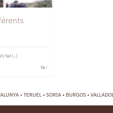
férents
 fait [...]
0
TALUNYA • TERUEL • SORIA • BURGOS • VALLADO