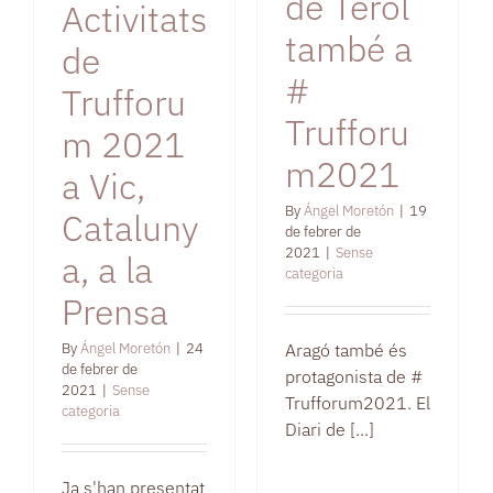
de Terol
Activitats
també a
de
#
Trufforu
Trufforu
m 2021
m2021
a Vic,
By
Ángel Moretón
|
19
Cataluny
de febrer de
2021
|
Sense
a, a la
categoria
Prensa
Aragó també és
By
Ángel Moretón
|
24
de febrer de
protagonista de #
2021
|
Sense
Trufforum2021. El
categoria
Diari de [...]
Ja s'han presentat