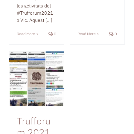
les activitats del
#Trufforum2021
a Vic. Aquest [...]
Read More
0
Read More
0
Trufforum
2021 en
diferents
mitjans de
premsa
Sense categoria
Trufforu
m 2021