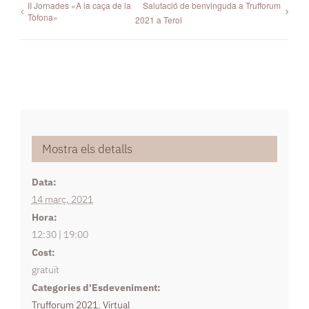
II Jornades «A la caça de la
Salutació de benvinguda a Trufforum
Tòfona»
2021 a Terol
Mostra els detalls
Data:
14 març, 2021
Hora:
12:30 | 19:00
Cost:
gratuït
Categories d'Esdeveniment:
Trufforum 2021
,
Virtual