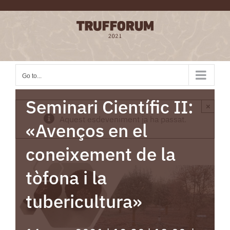
Skip
to
content
Go to...
Seminari Científic II:
×
Aquest esdeveniment ja ha passat.
«Avenços en el
coneixement de la
tòfona i la
tubericultura»