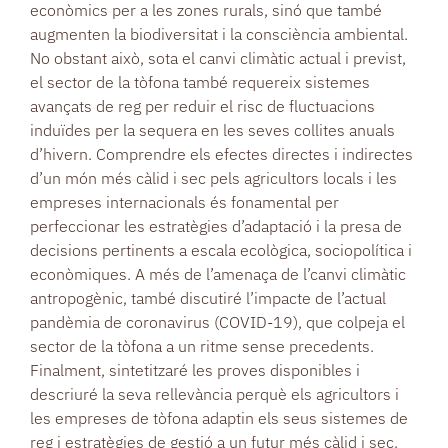
econòmics per a les zones rurals, sinó que també
augmenten la biodiversitat i la consciència ambiental.
No obstant això, sota el canvi climàtic actual i previst,
el sector de la tòfona també requereix sistemes
avançats de reg per reduir el risc de fluctuacions
induïdes per la sequera en les seves collites anuals
d’hivern. Comprendre els efectes directes i indirectes
d’un món més càlid i sec pels agricultors locals i les
empreses internacionals és fonamental per
perfeccionar les estratègies d’adaptació i la presa de
decisions pertinents a escala ecològica, sociopolítica i
econòmiques. A més de l’amenaça de l’canvi climàtic
antropogènic, també discutiré l’impacte de l’actual
pandèmia de coronavirus (COVID-19), que colpeja el
sector de la tòfona a un ritme sense precedents.
Finalment, sintetitzaré les proves disponibles i
descriuré la seva rellevància perquè els agricultors i
les empreses de tòfona adaptin els seus sistemes de
reg i estratègies de gestió a un futur més càlid i sec.