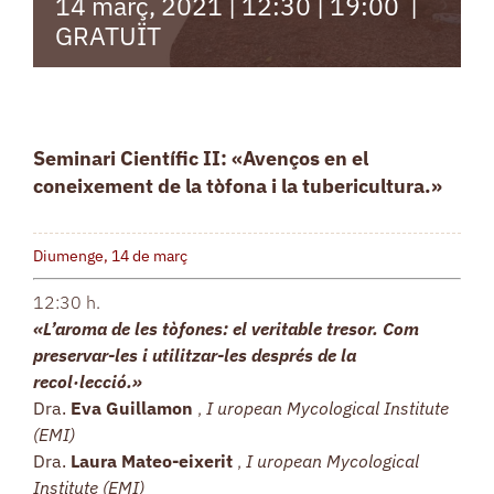
14 març, 2021 | 12:30
|
19:00
|
GRATUÏT
Seminari Científic II: «Avenços en el
coneixement de la tòfona i la tubericultura.»
Diumenge, 14 de
març
12:30 h.
«L’aroma de les tòfones: el veritable tresor. Com
preservar-les i utilitzar-les després de la
recol·lecció.»
Dra.
Eva Guillamon
,
I
uropean Mycological Institute
(EMI)
Dra.
Laura Mateo-eixerit
,
I
uropean Mycological
Institute (EMI)