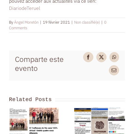
pouvez accéder aux actualités via ce lien:
DiariodeTeruel
By
Ángel Moretón
|
19 février 2021
|
Non classifié(e)
|
0
Comments
Comparte este
Facebook
X
WhatsAp
evento
Email
Related Posts
Les
activités de
Trufforum
Trufforum
2021 dans
2021 à Vic,
différents