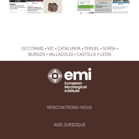
en
médias de
Catalogne,
presse
dans la
presse
OCCITANIE • VIC • CATALUNYA • TERUEL • SORIA •
BURGOS • VALLADOLID • CASTILLA Y LEÓN
RENCONTRONS-NOUS
AVIS JURIDIQUE