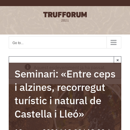
Skip
to
content
Go to...
×
Aquest esdeveniment ja ha passat.
Seminari: «Entre ceps
i alzines, recorregut
turístic i natural de
Castella i Lleó»