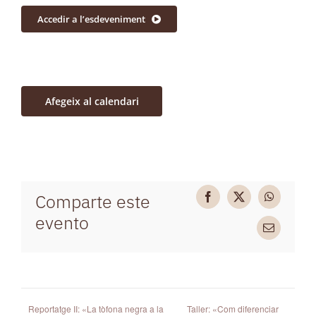
Accedir a l’esdeveniment
Afegeix al calendari
Comparte este
Facebook
X
WhatsAp
evento
Email
Reportatge II: «La tòfona negra a la
Taller: «Com diferenciar