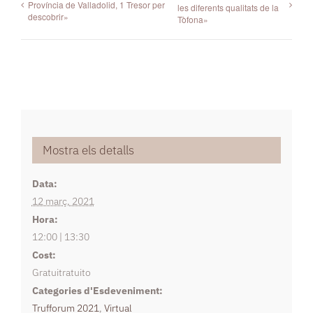
Província de Valladolid, 1 Tresor per
les diferents qualitats de la
descobrir»
Tòfona»
Mostra els detalls
Data:
12 març, 2021
Hora:
12:00 | 13:30
Cost:
Gratuitratuito
Categories d'Esdeveniment:
Trufforum 2021
,
Virtual