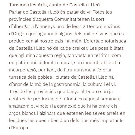
Turisme i les Arts, Junta de Castella i Lleó
Parlar de Castella i Lleó és parlar de vi. Totes les
províncies d’aquesta Comunitat tenen la sort
d’albergar a l’almenys una de les 12 Denominacions
d’Origen que aglutinen alguns dels millors vins que es
produeixen al nostre país i al món. L’oferta enoturística
de Castella i Lleó no deixa de créixer. Les possibilitats
que aglutina aquesta regió, tan vasta en territori com
en patrimoni cultural i natural, són innombrables. La
incorporació, per tant, de l’trufiturismo a l’oferta
turística dels pobles i ciutats de Castella i Lleó ha
d’anar de la mà de la gastronomia, la cultura i el vi.
Tres de les províncies que banya el Duero són ja
centres de producció de tòfona. En aquest seminari,
analitzem el vincle i la connexió que hi ha entre els
arços blancs i alzinars que estenen les seves arrels en
les dues les dues ribes d’un dels rius més importants
d’Europa.